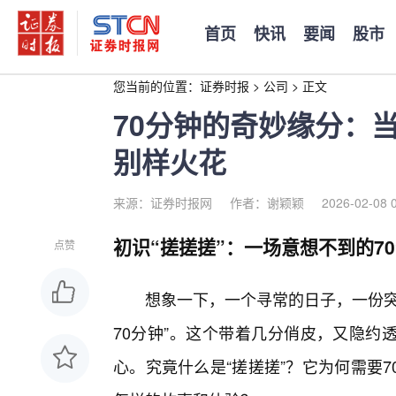
首页
快讯
要闻
股市
您当前的位置：
证券时报
>
公司
>
正文
70分钟的奇妙缘分：
别样火花
来源：证券时报网
作者：谢颖颖
2026-02-08 
初识“搓搓搓”：一场意想不到的7
点赞
想象一下，一个寻常的日子，一份突
70分钟”。这个带着几分俏皮，又隐约
心。究竟什么是“搓搓搓”？它为何需要