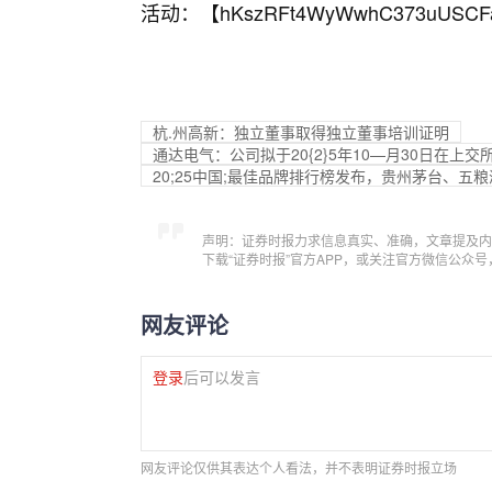
活动：【
hKszRFt4WyWwhC373uUSCF
杭.州高新：独立董事取得独立董事培训证明
通达电气：公司拟于20{2}5年10—月30日在
20;25中国;最佳品牌排行榜发布，贵州茅台、
声明：证券时报力求信息真实、准确，文章提及内
下载“证券时报”官方APP，或关注官方微信公众
网友评论
登录
后可以发言
网友评论仅供其表达个人看法，并不表明证券时报立场